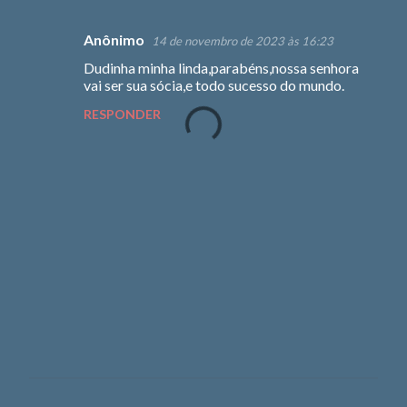
Anônimo
14 de novembro de 2023 às 16:23
C
Dudinha minha linda,parabéns,nossa senhora
o
vai ser sua sócia,e todo sucesso do mundo.
m
RESPONDER
e
n
t
á
r
i
o
s
P