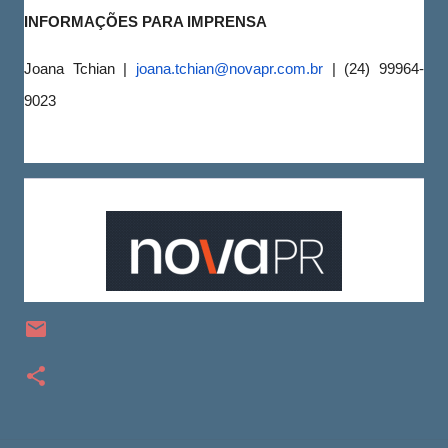
INFORMAÇÕES PARA IMPRENSA
Joana Tchian |
joana.tchian@novapr.com.br
| (24) 99964-
9023