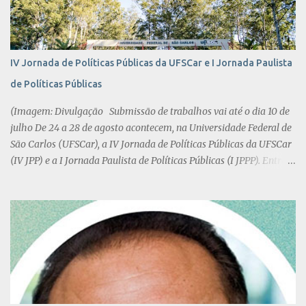
IV Jornada de Políticas Públicas da UFSCar e I Jornada Paulista
de Políticas Públicas
(Imagem: Divulgação Submissão de trabalhos vai até o dia 10 de
julho De 24 a 28 de agosto acontecem, na Universidade Federal de
São Carlos (UFSCar), a IV Jornada de Políticas Públicas da UFSCar
(IV JPP) e a I Jornada Paulista de Políticas Públicas (I JPPP). Entre
os objetivos, o evento conjunto busca a discussão acadêmica e
sociopolítica sobre os processos de produção de políticas públicas,
incluindo as disputas entre atores, interesses, instituições, metas e
formulação e (re)adequação da implementação. As discussões
também contemplam os papéis do Estado e da universidade em
relação às políticas públicas bem como o aprofundamento da
cidadania, da democracia, da inclusão e da justiça por meio das
políticas públicas, especialmente das brasileiras. O evento tem